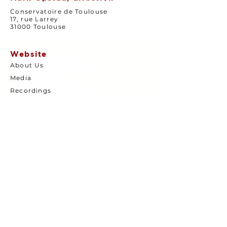
Conservatoire de Toulouse
17, rue Larrey
31000 Toulouse
Website
About Us
Media
Recordings
Agenda
Press
Recruitment
Support Us
Contact
Links
Conservatoire de Toulouse
Regent Records
Anima Nostra