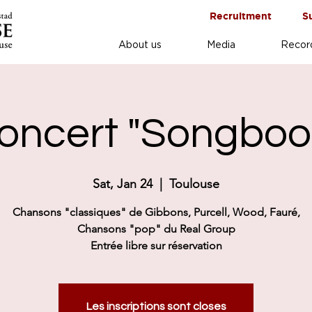
Recruitment
S
About us
Media
Recor
oncert "Songboo
Sat, Jan 24
  |  
Toulouse
Chansons "classiques" de Gibbons, Purcell, Wood, Fauré,
Chansons "pop" du Real Group
Entrée libre sur réservation
Les inscriptions sont closes