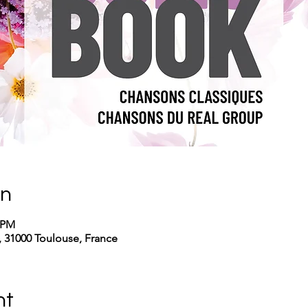
on
0 PM
e, 31000 Toulouse, France
nt