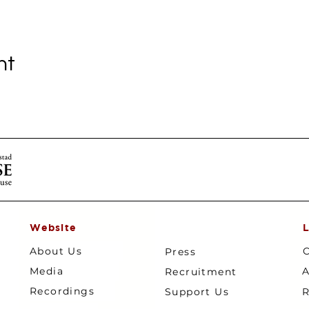
nt
Website
L
About Us
C
Press
Media
A
Recruitment
Recordings
Support Us
R