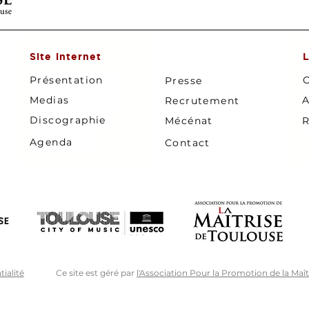
Site internet
L
Présentation
C
Presse
Medias
A
Recrutement
Discographie
Mécénat
R
Agenda
Contact
ialité
Ce site est géré par
l'Association Pour la Promotion de la Maî