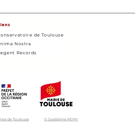
iens
onservatoire de Toulouse
nima Nostra
egent Records
trise de Toulouse
© Joséphine REMY