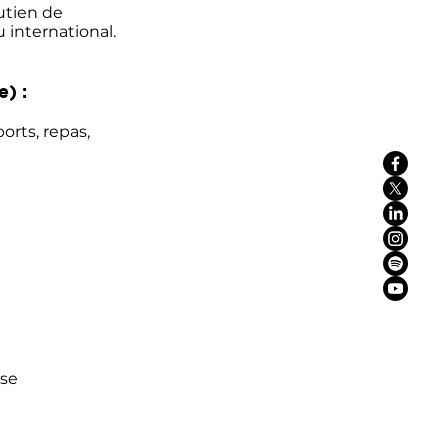
utien de
 international.
) :
ports, repas,
ise