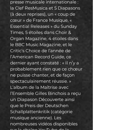
presse musicale internationale :
la Clef ResMusica et 5 Diapasons
(à deux reprises), un « coup de
cœur » de France Musique, «
Essential Releases » du Sunday
Times, 5 étoiles dans Choir &
Organ Magazine, 4 étoiles dans
le BBC Music Magazine, et le
Critic’s Choice de l’année de
l’American Record Guide, ce
dernier ayant constaté : « Il n’y a
probablement rien que ce chœur
ne puisse chanter, et de façon
spectaculairement réussie. »
L’album de la Maîtrise avec
l’Ensemble Gilles Binchois a reçu
un Diapason Découverte ainsi
que le Preis der Deutschen
Schallplattenkritik (catégorie
musique ancienne). Les
nombreuses vidéos disponibles
sur la chaîne YouTube de la