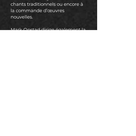
chants traditionnels ou encore à
la commande d’œuvres
nouvelles.
Mark Opstad dirige également la
Maîtrise pour des collaborations
avec d’autres ensembles de
renommée, y compris l’Orchestre
National du Capitole (Britten),
L’Orchestre Baroque Les Passions
(Passion selon Saint Jean de
Bach), Les Saqueboutiers
(Musique de la Renaissance
espagnole et anglaise).
Il est convaincu que la réussite
du chœur repose sur plusieurs
valeurs fondamentales. La
transmission entre anciens et
plus jeunes est au cœur du
projet. Le travail d’équipe et la